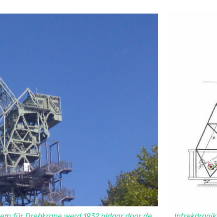
tem für Drehkrane werd 1932 aldaar door de
Intrekdraaik