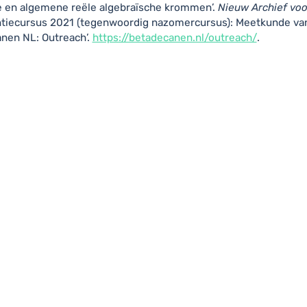
e en algemene reële algebraïsche krommen’
.
Nieuw Archief vo
ntiecursus 2021 (tegenwoordig nazomercursus): Meetkunde van
nen NL: Outreach’
.
https://betadecanen.nl/outreach/
.