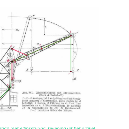
raan met ellipssturing, tekening uit het artikel