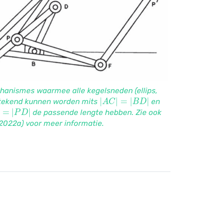
anismes waarmee alle kegelsneden (ellips,
|
A
C
|
=
|
B
D
|
etekend kunnen worden mits
en
=
|
P
D
|
de passende lengte hebben. Zie ook
2022a
)
voor meer informatie.