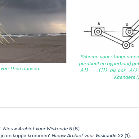
Schema voor stangenmech
parabool en hyperbool) g
|
A
B
|
=
|
C
D
|
|
A
O
|
 van Theo Jansen.
als ook
Kaenders (
’
.
Nieuw Archief voor Wiskunde
5 (8).
lijn en koppelkrommen’
.
Nieuw Archief voor Wiskunde
22 (1).