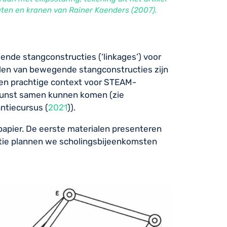
ten en kranen van Rainer Kaenders
(
2007
)
.
de stangconstructies (‘linkages’) voor
den van bewegende stangconstructies zijn
en prachtige context voor STEAM-
 kunst samen kunnen komen (zie
antiecursus
(
2021
)
).
papier. De eerste materialen presenteren
tie plannen we scholingsbijeenkomsten